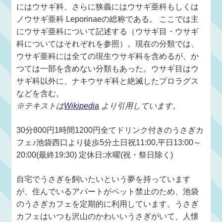
にはウサギ科、さらに狭義にはウサギ亜科もしくは
ノウサギ亜科 Leporinaeの総称である。 ここでは主
にウサギ亜科について記述する（ウサギ目・ウサギ
科についてはそれぞれを参照）。現在の分類では、
ウサギ亜科には全ての現生ウサギ科を含めるが、か
つては一部を含めない分類もあった。ウサギ目はウ
サギ科以外に、ナキウサギ科と絶滅したプロラグス
などを含む。
※テキストは
Wikipedia
より引用しています。
30分800円1時間1200円全てドリンク付きのうさぎカ
フェ♪池袋西口より徒歩5分土日祝11:00,平日13:00～
20:00(最終19:30) 定休日:水曜(祝・祭日除く)
自宅でうさぎを飼いたいという夢を持っています
が、住んでいるアパートがペット禁止のため、池袋
のうさぎカフェを定期的に利用しています。うさぎ
カフェはいつも沢山のかわいいうさぎがいて、人懐