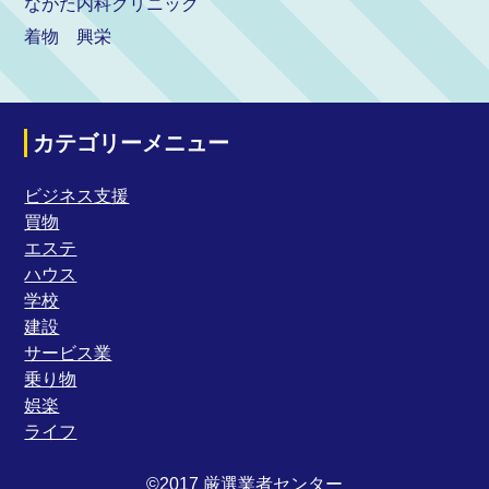
ながた内科クリニック
着物 興栄
カテゴリーメニュー
ビジネス支援
買物
エステ
ハウス
学校
建設
サービス業
乗り物
娯楽
ライフ
©2017 厳選業者センター